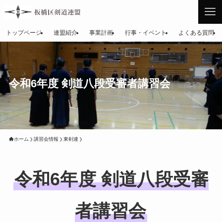
トップページ
連盟紹介
事業計画
行事・イベント
よくある質問
令和6年度 剣道八段受審者講習会
ホーム
講習会情報
東剣連
令和6年度 剣道八段受審
者講習会