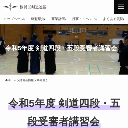
トップページ
連盟紹介
事業計画
行事・イベント
よくある質問
令和5年度 剣道四段・五段受審者講習会
ホーム
講習会情報
東剣連
令和5年度 剣道四段・五
段受審者講習会