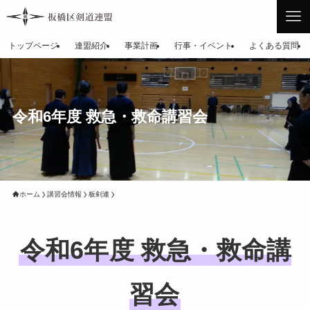
トップページ
連盟紹介
事業計画
行事・イベント
よくある質問
令和6年度 救急・救命講習会
ホーム
講習会情報
板剣連
令和6年度 救急・救命講
習会