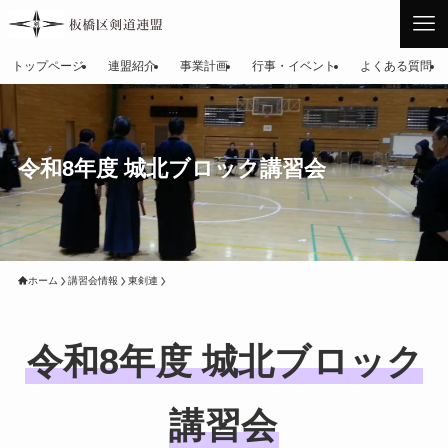
トップページ
連盟紹介
事業計画
行事・イベント
よくある質問
令和8年度 城北ブロック講習会
ホーム
講習会情報
東剣連
令和8年度 城北ブロック
講習会