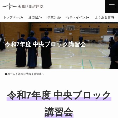
トップページ
連盟紹介
事業計画
行事・イベント
よくある質問
令和7年度 中央ブロック講習会
ホーム
講習会情報
東剣連
令和7年度 中央ブロック
講習会