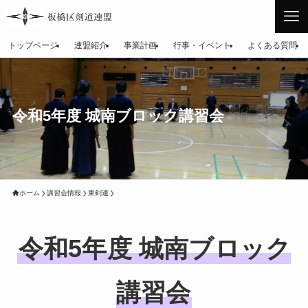
トップページ
連盟紹介
事業計画
行事・イベント
よくある質問
令和5年度 城南ブロック講習会
ホーム
講習会情報
東剣連
令和5年度 城南ブロック
講習会