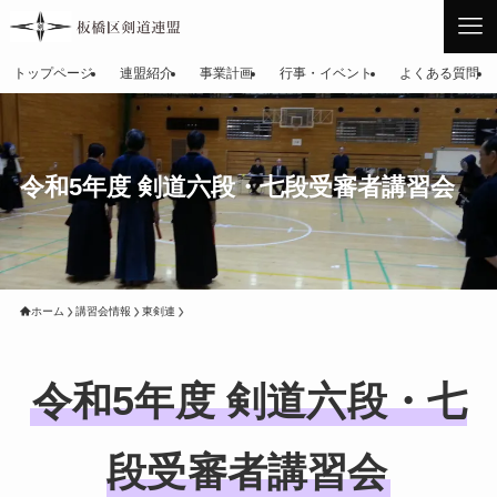
トップページ
連盟紹介
事業計画
行事・イベント
よくある質問
令和5年度 剣道六段・七段受審者講習会
ホーム
講習会情報
東剣連
令和5年度 剣道六段・七
段受審者講習会