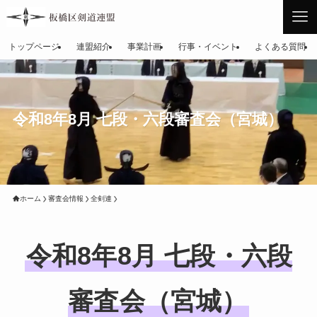
トップページ
連盟紹介
事業計画
行事・イベント
よくある質問
令和8年8月 七段・六段審査会（宮城）
ホーム
審査会情報
全剣連
令和8年8月 七段・六段
審査会（宮城）