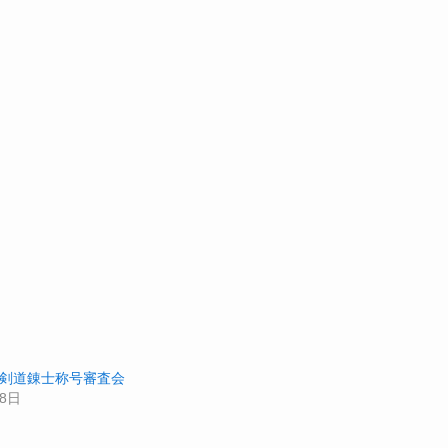
月 剣道錬士称号審査会
28日