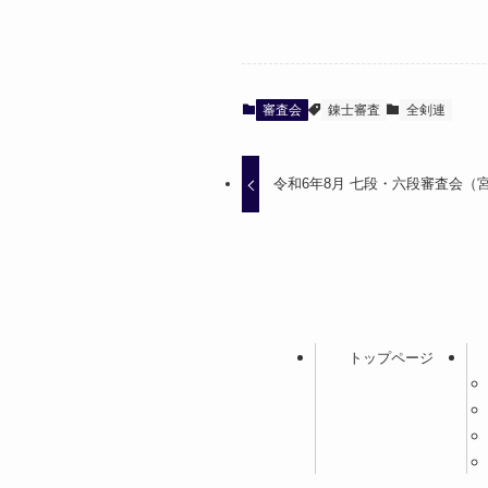
審査会
錬士審査
全剣連
令和6年8月 七段・六段審査会（
トップページ