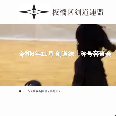
令和6年11月 剣道錬士称号審査会
ホーム
審査会情報
全剣連