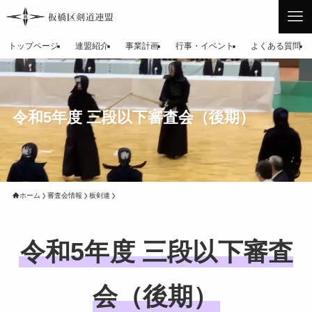
トップページ
連盟紹介
事業計画
行事・イベント
よくある質問
令和5年度 三段以下審査会（後期）
ホーム
審査会情報
板剣連
令和5年度 三段以下審査
会（後期）