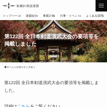
トップページ
連盟紹介
事業計画
行事・イベント
よくある質問
第122回 全日本剣道演武大会の要項等を
掲載しました
ホーム
お知らせ
大会
第122回 全日本剣道演武大会の要項等を掲載しま
した。
詳細は
こちら
をご覧ください。