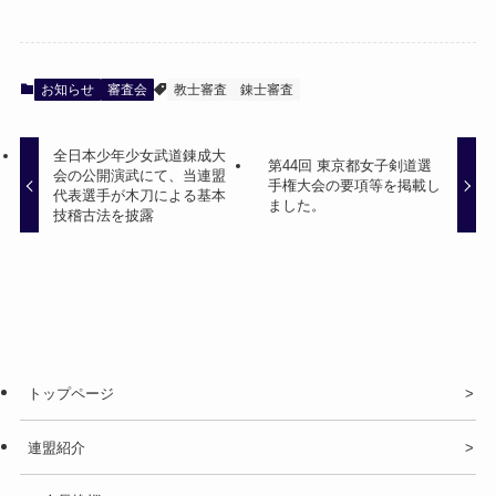
お知らせ
審査会
教士審査
錬士審査
全日本少年少女武道錬成大
第44回 東京都女子剣道選
会の公開演武にて、当連盟
手権大会の要項等を掲載し
代表選手が木刀による基本
ました。
技稽古法を披露
トップページ
連盟紹介