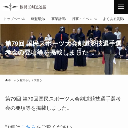
トップページ
連盟紹介
事業計画
行事・イベント
よくある質問
第79回 国民スポーツ大会剣道競技選手選
考会の要項等を掲載しました
ホーム
お知らせ
大会
第79回 第79回国民スポーツ大会剣道競技選手選考
会の要項等を掲載しました。
詳細は
こちら
をご覧ください。