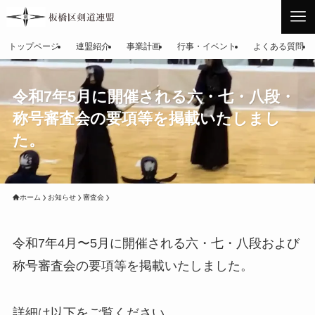
トップページ
連盟紹介
事業計画
行事・イベント
よくある質問
令和7年5月に開催される六・七・八段・
称号審査会の要項等を掲載いたしまし
た。
ホーム
お知らせ
審査会
令和7年4月〜5月に開催される六・七・八段および
称号審査会の要項等を掲載いたしました。
詳細は以下をご覧ください。