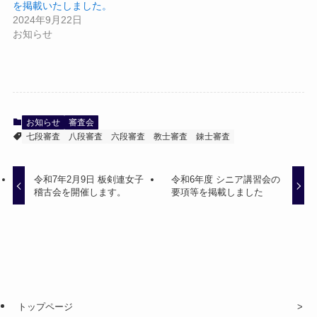
を掲載いたしました。
2024年9月22日
お知らせ
お知らせ
審査会
七段審査
八段審査
六段審査
教士審査
錬士審査
令和7年2月9日 板剣連女子
令和6年度 シニア講習会の
稽古会を開催します。
要項等を掲載しました
トップページ