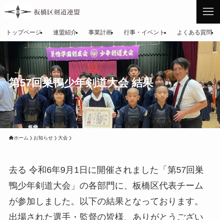
トップページ
連盟紹介
事業計画
行事・イベント
よくある質問
第57回巣鴨少年剣道大会 結果
ホーム
お知らせ
大会
去る 令和6年9月1日に開催されました「第57回巣
鴨少年剣道大会」の各部門に、板橋区代表チーム
が参加しました。以下の結果となっております。
出場された選手・監督の皆様、ありがとうござい