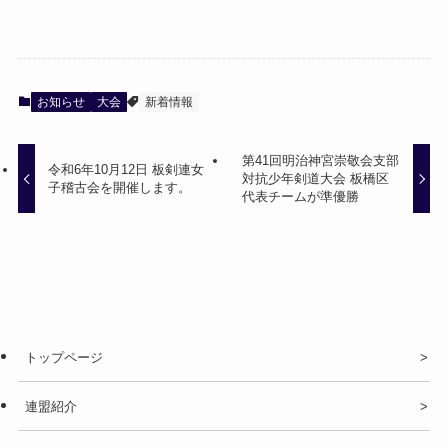
お知らせ
大会
新着情報
第41回明治神宮崇敬会支部
令和6年10月12日 板剣連女
対抗少年剣道大会 板橋区
子稽古会を開催します。
代表チームが準優勝
トップページ
連盟紹介