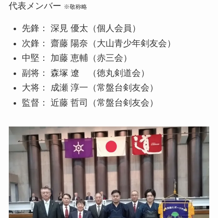
代表メンバー
※敬称略
先鋒： 深見 優太（個人会員）
次鋒： 齋藤 陽奈（大山青少年剣友会）
中堅： 加藤 恵輔（赤三会）
副将： 森塚 遼 （徳丸剣道会）
大将： 成瀬 淳一（常盤台剣友会）
監督： 近藤 哲司（常盤台剣友会）